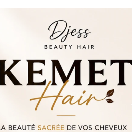
lement
intes
ants
quotidien
r les cheveux afro & texturés
 frisés ont besoin d’une hydratation
beauté naturelle.
R aide à :