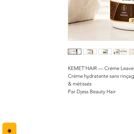
KEMET’HAIR — Crème Leave-I
Crème hydratante sans rinçage
& métissés
Par Djess Beauty Hair
Le soin quotidien 2-en-1 pour 
cheveux texturés
La Crème Leave-In Nutrition
bienfaits d’une crème capillair
conditioner dans un seul soin 