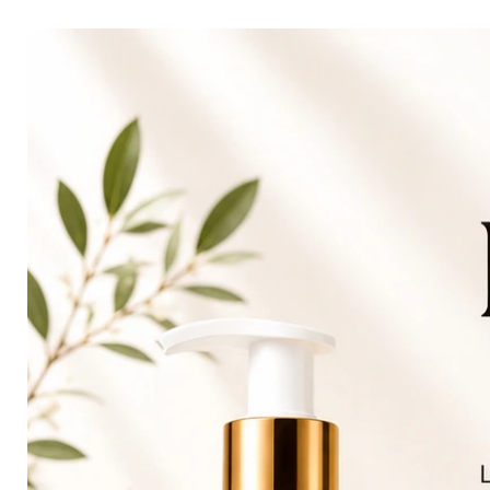
✅ Définit les boucles naturel
✅ Réduit les frisottis
✅ Protège les longueurs et po
✅ Aide à limiter la casse
✅ Convient aux adultes et enf
✅ Soin sans rinçage idéal au 
⸻
Une crème leave-in pensée pou
Les cheveux crépus, bouclés et
régulière pour préserver leur 
La Crème Leave-In KEMET’HAI
* maintenir l’hydratation
* améliorer la souplesse
* protéger la fibre capillaire
* garder les boucles définies
* nourrir sans alourdir
Elle peut être utilisée :