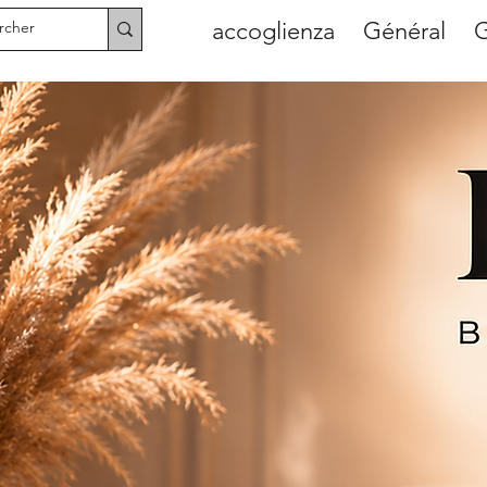
accoglienza
Général
G