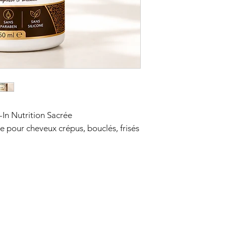
n Nutrition Sacrée
 pour cheveux crépus, bouclés, frisés
hydrater, nourrir et protéger les
 Sacrée KEMET’HAIR combine les
e nourrissante et d’un leave-in
multifonction.