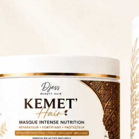
me leave-in KEMET’HAIR
 cheveux secs.
pour revitaliser les cheveux fragiles.
a souplesse des cheveux.
 à embellir les longueurs.
s effet lourd.