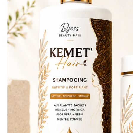
* en crème quotidienne
* en leave-in conditioner
* avant le coiffage
* pour rafraîchir les boucles
* pour protéger les longueurs
⸻
Les actifs naturels de la crè
Huile de Baobab
Aide à nourrir et protéger les
Moringa
Riche en nutriments essentiels 
Aloe Vera
Hydrate et aide à maintenir l
Hibiscus
Apporte douceur, éclat et aide
Huile de Jojoba
Aide à adoucir les cheveux san
⸻