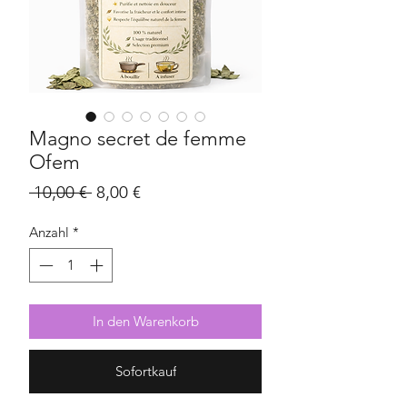
Magno secret de femme
Ofem
Standardpreis
Sale-
 10,00 € 
8,00 €
Preis
Anzahl
*
In den Warenkorb
Sofortkauf