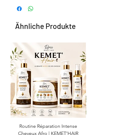
Ähnliche Produkte
Routine Réparation Intense
Routine Pousse & For
Cheveux Afro | KEMET’HAIR
Cheveux Afro | KE