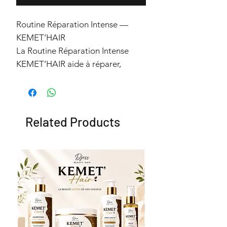
Routine Réparation Intense —
KEMET’HAIR
La Routine Réparation Intense
KEMET’HAIR aide à réparer,
nourrir et renforcer les cheveux
secs, abîmés et cassants. Une
combinaison de soins riches en
actifs végétaux pour restaurer la
Related Products
douceur, la souplesse et la
résistance de la fibre capillaire.
enrichi en huile de chanvre et de
kigelia
Contenu de la routine
Shampoing Nutritif — 500 ml
Nettoie en douceur sans agresser
les cheveux fragilisés.