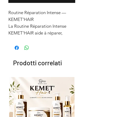
Routine Réparation Intense —
KEMET’HAIR
La Routine Réparation Intense
KEMET’HAIR aide à réparer,
nourrir et renforcer les cheveux
secs, abîmés et cassants. Une
combinaison de soins riches en
actifs végétaux pour restaurer la
Prodotti correlati
douceur, la souplesse et la
résistance de la fibre capillaire.
enrichi en huile de chanvre et de
kigelia
Contenu de la routine
Shampoing Nutritif — 500 ml
Nettoie en douceur sans agresser
les cheveux fragilisés.