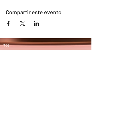
Compartir este evento
TOS
TOS
Política de devoluciones
Entrega
Notas legales
Política de devoluciones
A propósito de nosotros
preguntas frecuentes
preguntas frecuentes
Servicio al
cliente:
sales@djessbeautyhair.fr
0033 783683400