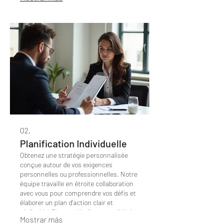
gérant chaque étape avec précision.
02.
Planification Individuelle
Obtenez une stratégie personnalisée
conçue autour de vos exigences
personnelles ou professionnelles. Notre
équipe travaille en étroite collaboration
avec vous pour comprendre vos défis et
élaborer un plan d'action clair et
réalisable. Chaque détail est considéré
Mostrar más
pour assurer votre succès futur.