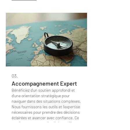
03.
Accompagnement Expert
Bénéficiez d'un soutien approfondi et
d'une orientation stratégique pour
naviguer dans des situations complexes.
Nous fournissons les outils et l'expertise
nécessaires pour prendre des décisions
éclairées et avancer avec confiance. Ce
service vous assure d'avoir les meilleures
Mostrar más
perspectives pour votre développement.