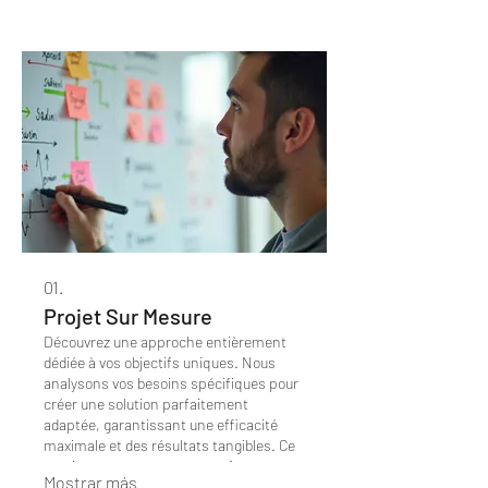
01.
Projet Sur Mesure
Découvrez une approche entièrement
dédiée à vos objectifs uniques. Nous
analysons vos besoins spécifiques pour
créer une solution parfaitement
adaptée, garantissant une efficacité
maximale et des résultats tangibles. Ce
service est conçu pour transformer vos
Mostrar más
idées en réalisations concrètes, en