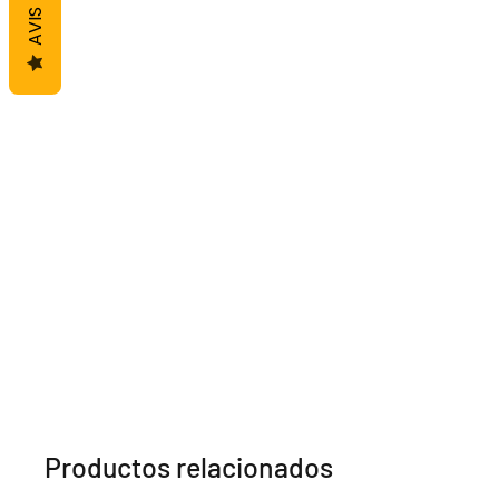
AVIS
• Ricin noir
Crème Leave-In — 350 ml
Hydrate, protège et aide à lim
Actifs clés :
Hibiscus • Aloe Vera • Karité
Huile Nutritive — 150 ml
Nourrit intensément et aide à
dessèchement et la casse.
Actifs clés :
Ricin noir • Baobab • Moringa
Les bienfaits
✔ Favorise la pousse des che
✔ Fortifie les racines
✔ Hydrate les longueurs
✔ Aide à limiter la casse
Productos relacionados
✔ Nourrit intensément
✔ Stimule le cuir chevelu