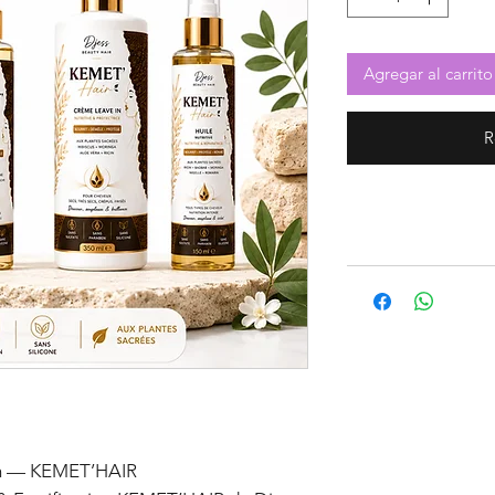
Agregar al carrito
R
ion — KEMET’HAIR