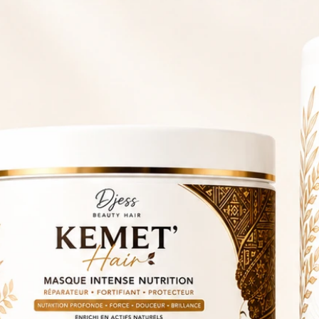
pour stimuler la pousse, hydrater et
bouclés et frisés grâce au shampoing
ème leave-in et huile nutritive.