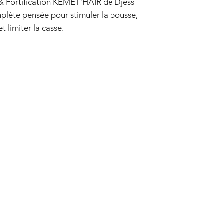
& Fortification KEMET’HAIR de Djess
plète pensée pour stimuler la pousse,
t limiter la casse.
de kigelia
végétaux inspirés des plantes sacrées
 revitaliser le cuir chevelu, hydrater
cheveux plus forts, plus résistants et
ml
uceur tout en procurant une agréable
ra • Neem • Menthe poivrée
 à favoriser la pousse des cheveux.
e girofle • Biotine • Menthe poivrée