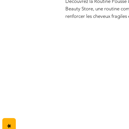
Découvrez la Routine Pousse 
Beauty Store, une routine com
renforcer les cheveux fragiles e
enrichi en huile de chanvre et 
Grâce à une synergie d’actifs 
africaines, cette routine aide à
les longueurs et favoriser des 
visiblement plus sains.
Contenu de la routine
Shampoing Fraîcheur — 500 
Nettoie le cuir chevelu en do
sensation de fraîcheur.
Actifs clés :
Hibiscus • Moringa • Aloe Ve
Sérum Croissance — 150 ml
Stimule le cuir chevelu et aide
Actifs clés :
Romarin • Gingembre • Clou d