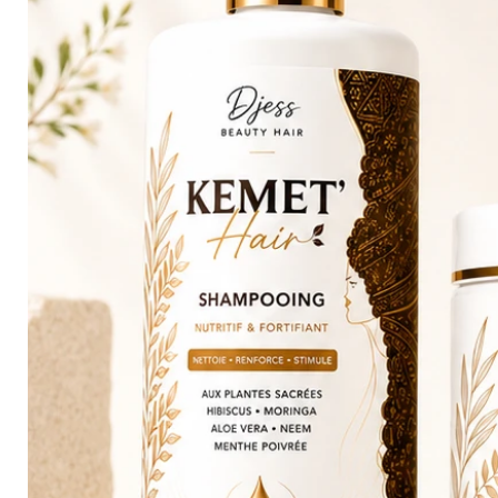
Routine complète KEMET’HAIR 
fortifier les cheveux crépus, 
fraîcheur, sérum croissance, cr