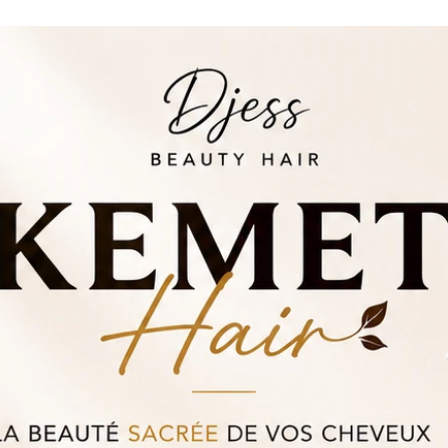
ce
, bouclés et frisés
le Shampoing Fraîcheur.
ce sur le cuir chevelu puis masser
c la Crème Leave-In.
ive pour sceller l’hydratation.
sés • fragiles • cassants • secs
s : environ 119,60 €.