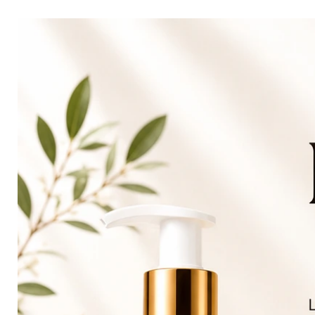
✔ Protège les pointes
✔ Apporte douceur et brillan
✔ Convient aux cheveux crépus
✔ Sans sulfate
✔ Sans silicone
✔ Sans parabène
Conseils d’utilisation
1. Nettoyer les cheveux avec 
2. Appliquer le Sérum Croissan
quelques minutes.
3. Hydrater les longueurs ave
4. Terminer avec l’Huile Nutrit
Type de cheveux
Cheveux crépus • bouclés • fri
Prix conseillé
99,90 €
Valeur individuelle des produit