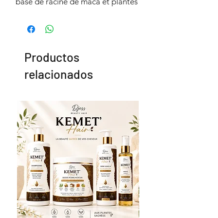
base de racine de maca et plantes
traditionnelles, conçu pour
accompagner les personnes
souhaitant stimuler l’appétit et
favoriser la prise de poids tout en
Productos
soutenant les formes naturelles du
relacionados
corps.
Facile à préparer, ce thé se
consomme simplement dans de
l’eau chaude et s’intègre
parfaitement dans une routine
quotidienne.
⸻
Bienfaits
• Favorise la prise de poids
naturelle
• Peut aider à stimuler l’appétit
• Soutient le développement des